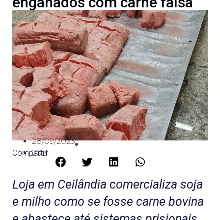
enganados com carne falsa
28/09/2023
Compartilhe:
20:34
Loja em Ceilândia comercializa soja
e milho como se fosse carne bovina
e abastece até sistemas prisionais