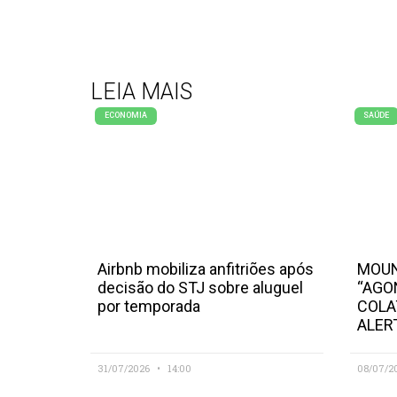
LEIA MAIS
ECONOMIA
SAÚDE
Airbnb mobiliza anfitriões após
MOUN
decisão do STJ sobre aluguel
“AGO
por temporada
COLA
ALER
31/07/2026
14:00
08/07/2