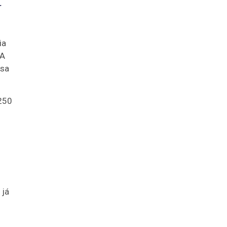
r
ia
 A
ssa
 250
 já