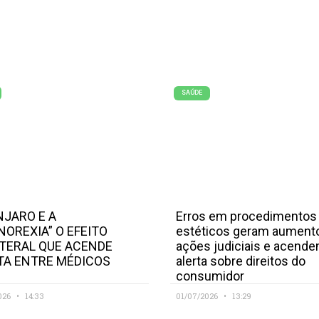
SAÚDE
JARO E A
Erros em procedimentos
NOREXIA” O EFEITO
estéticos geram aument
TERAL QUE ACENDE
ações judiciais e acend
TA ENTRE MÉDICOS
alerta sobre direitos do
consumidor
026
14:33
01/07/2026
13:29