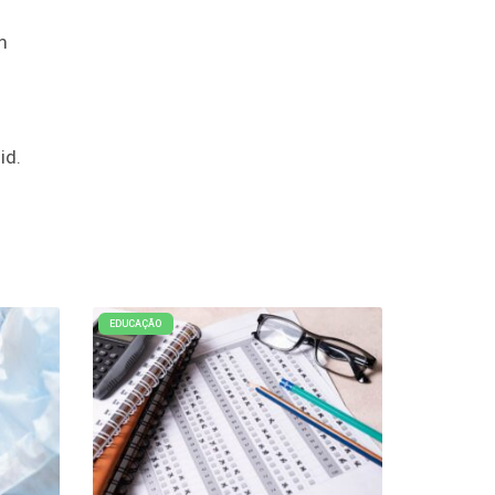
m
id.
EDUCAÇÃO