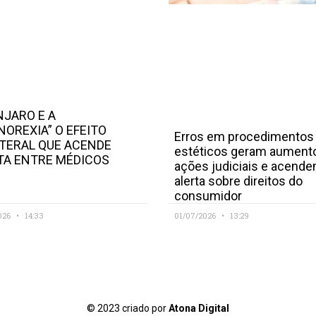
JARO E A
NOREXIA” O EFEITO
Erros em procedimentos
TERAL QUE ACENDE
estéticos geram aument
TA ENTRE MÉDICOS
ações judiciais e acend
alerta sobre direitos do
consumidor
026
14:33
01/07/2026
13:29
© 2023 criado por
Atona Digital