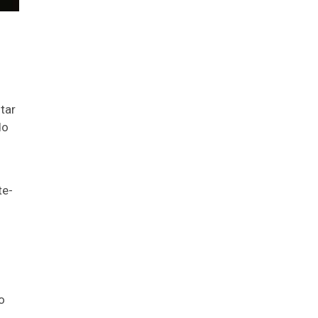
tar
do
te-
o