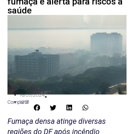
fumaça e alerta para riscos à
saúde
16/09/2024
Compartilhe:
10:31
Fumaça densa atinge diversas
regiões do DF após incêndio