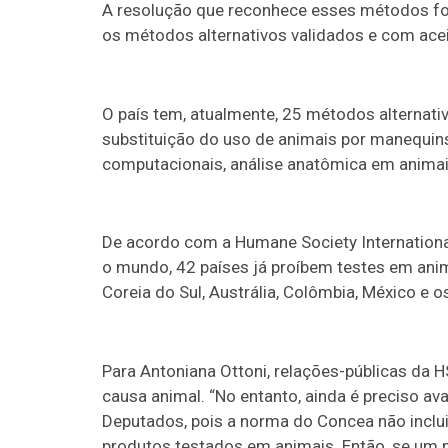
A resolução que reconhece esses métodos foi 
os métodos alternativos validados e com aceit
O país tem, atualmente, 25 métodos alternati
substituição do uso de animais por manequin
computacionais, análise anatômica em animai
De acordo com a Humane Society Internationa
o mundo, 42 países já proíbem testes em anima
Coreia do Sul, Austrália, Colômbia, México e o
Para Antoniana Ottoni, relações-públicas da 
causa animal. “No entanto, ainda é preciso av
Deputados, pois a norma do Concea não inclu
produtos testados em animais. Então, se um p