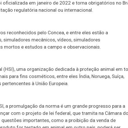
oficializada em janeiro de 2022 e torna obrigatórios no Bra
ação regulatória nacional ou internacional.
vos reconhecidos pelo Concea, e entre eles estão a
s, simuladores mecânicos, vídeos, simuladores
s mortos e estudos a campo e observacionais.
l (HSI), uma organização dedicada à proteção animal em t
is para fins cosméticos, entre eles Índia, Noruega, Suíça,
s pertencentes à União Europeia.
HSI, a promulgação da norma é um grande progresso para a
ançar com o projeto de lei federal, que tramita na Câmara d
i questões importantes, como a proibição da venda de
roduto for testado em animal em outro país, poderá ser