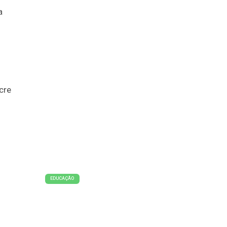
a
cre
EDUCAÇÃO