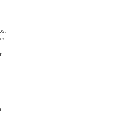
os,
es.
r
e