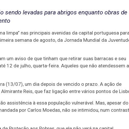
ão sendo levadas para abrigos enquanto obras de
ento
ma limpa” nas principais avenidas da capital portuguesa para
 primeira semana de agosto, da Jornada Mundial da Juventud
 um aviso de que tinham que retirar suas barracas e seu
té 12 de julho, quarta-feira. Aqueles que não atendessem 
eira (13/07), um dia depois de vencido o prazo. A ação de
lmirante Reis, que faz ligação entre vários pontos de Lisb
dão assistência à essa população vulnerável. Mas, apesar do
 comandada por Carlos Moedas, não se intimidou, num contras
a de Proteção aos Pobres, que ele não verá na capital