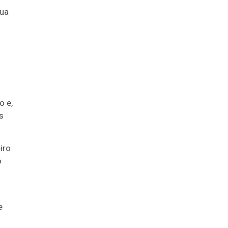
rua
o e,
s
iro
o
e