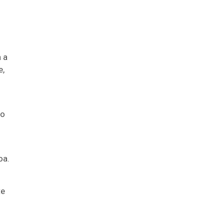
 a
e,
ao
oa.
te