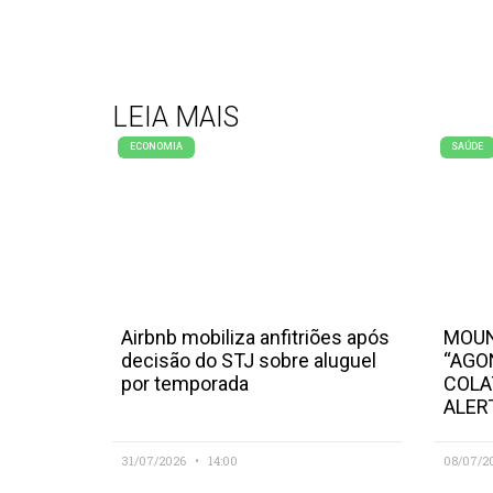
LEIA MAIS
ECONOMIA
SAÚDE
Airbnb mobiliza anfitriões após
MOUN
decisão do STJ sobre aluguel
“AGO
por temporada
COLA
ALER
31/07/2026
14:00
08/07/2