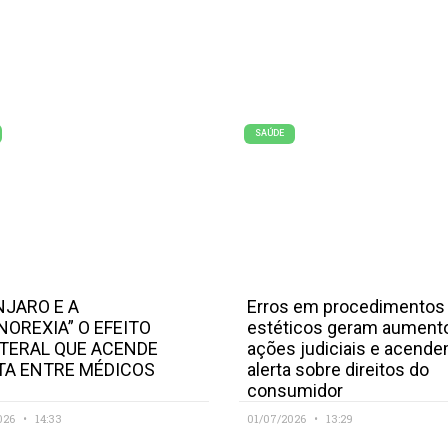
SAÚDE
JARO E A
Erros em procedimentos
NOREXIA” O EFEITO
estéticos geram aument
TERAL QUE ACENDE
ações judiciais e acend
TA ENTRE MÉDICOS
alerta sobre direitos do
consumidor
026
14:33
01/07/2026
13:29