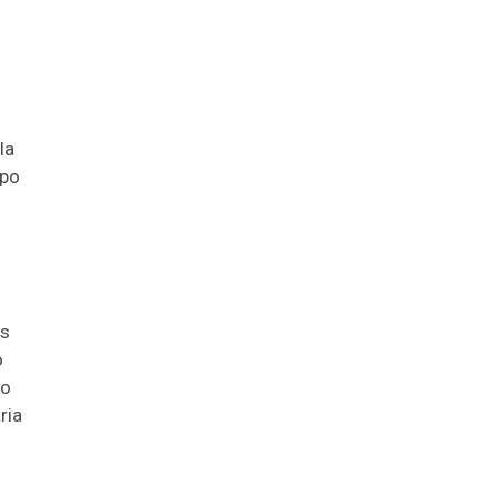
la
ipo
as
o
to
ria