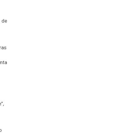
 de
ras
nta
”,
o