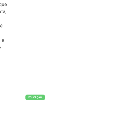
 que
ta,
 é
 e
o
EDUCAÇÃO