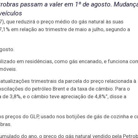
etrobras passam a valer em 1º de agosto. Mudanç
veículos
7), que reduzirá o preço médio do gás natural às suas
 7,1% em relação ao trimestre de maio a julho, segundo a
agosto.
utilizado em residências, como gás encanado, e funciona c
omóveis
.
atualizações trimestrais da parcela do preço relacionada à
scilações do petróleo Brent e da taxa de câmbio. Para o
a de 3,8%, e o câmbio teve apreciação de 4,8%”, disse a
os preços do GLP, usado nos botijões de gás de cozinha e c
bras.
cumulado do ano, o preço do gás natural vendido pela Petro