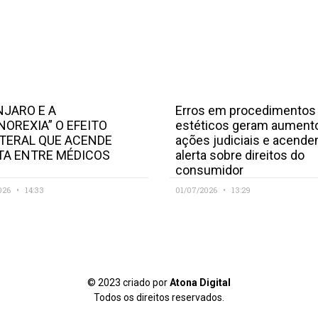
JARO E A
Erros em procedimentos
NOREXIA” O EFEITO
estéticos geram aument
TERAL QUE ACENDE
ações judiciais e acend
TA ENTRE MÉDICOS
alerta sobre direitos do
consumidor
026
14:33
01/07/2026
13:29
© 2023 criado por
Atona Digital
Todos os direitos reservados.