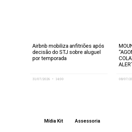
Airbnb mobiliza anfitriões após
MOUN
decisão do STJ sobre aluguel
“AGO
por temporada
COLA
ALER
31/07/2026
14:00
08/07/2
Mídia Kit
Assessoria