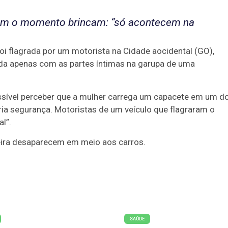
ram o momento brincam: “só acontecem na
foi flagrada por um motorista na Cidade aocidental (GO),
ida apenas com as partes íntimas na garupa de uma
possível perceber que a mulher carrega um capacete em um d
ia segurança. Motoristas de um veículo que flagraram o
l”.
geira desaparecem em meio aos carros.
SAÚDE