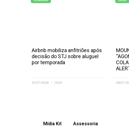
ECONOMIA
SAÚDE
Airbnb mobiliza anfitriões após
MOUN
decisão do STJ sobre aluguel
“AGO
por temporada
COLA
ALER
31/07/2026
14:00
08/07/2
Mídia Kit
Assessoria