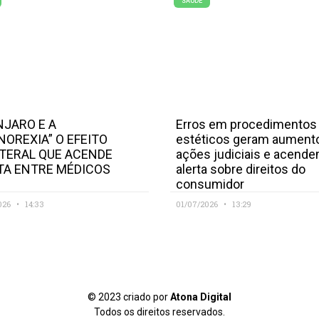
SAÚDE
JARO E A
Erros em procedimentos
NOREXIA” O EFEITO
estéticos geram aument
TERAL QUE ACENDE
ações judiciais e acend
TA ENTRE MÉDICOS
alerta sobre direitos do
consumidor
026
14:33
01/07/2026
13:29
© 2023 criado por
Atona Digital
Todos os direitos reservados.