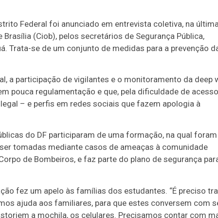
rito Federal foi anunciado em entrevista coletiva, na últim
rasília (Ciob), pelos secretários de Segurança Pública,
uá. Trata-se de um conjunto de medidas para a prevenção d
al, a participação de vigilantes e o monitoramento da deep
tem pouca regulamentação e que, pela dificuldade de acesso
egal – e perfis em redes sociais que fazem apologia à
úblicas do DF participaram de uma formação, na qual foram
m ser tomadas mediante casos de ameaças à comunidade
Corpo de Bombeiros, e faz parte do plano de segurança par
ção fez um apelo às famílias dos estudantes. “É preciso tr
edimos ajuda aos familiares, para que estes conversem com 
istoriem a mochila, os celulares. Precisamos contar com m