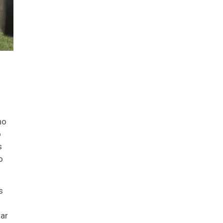
no
o
s
o
s
tar