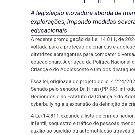
A legislação inovadora aborda de ma
explorações, impondo medidas severas
educacionais
A recente promulgação da Lei 14.811, de 2024,
voltada para a proteção de crianças e adolesce
diretrizes abrangentes para combater divers
educacionais. A criação da Política Nacional
Criança e do Adolescente é um dos destaques
Essa lei, originada do projeto de lei 4.224/
Senado pelo senador Dr. Hiran (PP-RR), introd
Hediondos e no Estatuto da Criança e do Adol
cyberbullying e a expansão da definição de c
A Lei 14.811 expande a lista de crimes hedio
infantil, sequestro e tráfico de pessoas men
auxílio ao suicídio ou automutilação através d