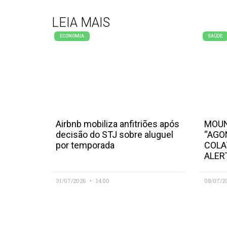
LEIA MAIS
ECONOMIA
SAÚDE
Airbnb mobiliza anfitriões após
MOUN
decisão do STJ sobre aluguel
“AGO
por temporada
COLA
ALER
31/07/2026
14:00
08/07/2