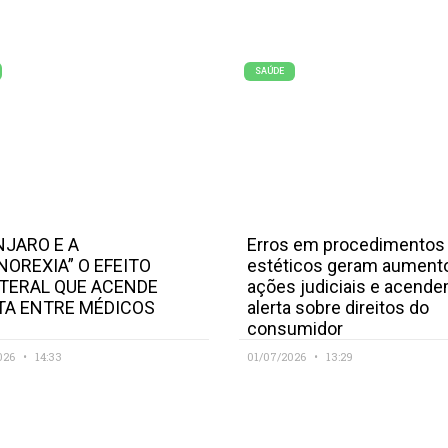
SAÚDE
JARO E A
Erros em procedimentos
NOREXIA” O EFEITO
estéticos geram aument
TERAL QUE ACENDE
ações judiciais e acend
TA ENTRE MÉDICOS
alerta sobre direitos do
consumidor
026
14:33
01/07/2026
13:29