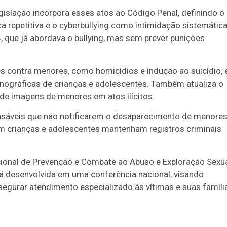
legislação incorpora esses atos ao Código Penal, definindo o
ca repetitiva e o cyberbullying como intimidação sistemátic
5, que já abordava o bullying, mas sem prever punições
es contra menores, como homicídios e indução ao suicídio, 
ográficas de crianças e adolescentes. Também atualiza o
 de imagens de menores em atos ilícitos.
onsáveis que não notificarem o desaparecimento de menores
om crianças e adolescentes mantenham registros criminais
 Nacional de Prevenção e Combate ao Abuso e Exploração Sexu
erá desenvolvida em uma conferência nacional, visando
segurar atendimento especializado às vítimas e suas famíli