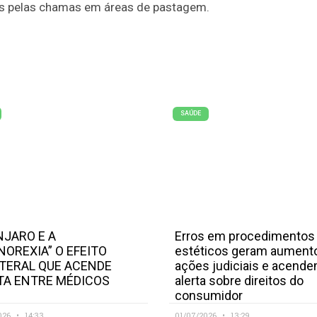
s pelas chamas em áreas de pastagem.
SAÚDE
JARO E A
Erros em procedimentos
NOREXIA” O EFEITO
estéticos geram aument
TERAL QUE ACENDE
ações judiciais e acend
TA ENTRE MÉDICOS
alerta sobre direitos do
consumidor
026
14:33
01/07/2026
13:29