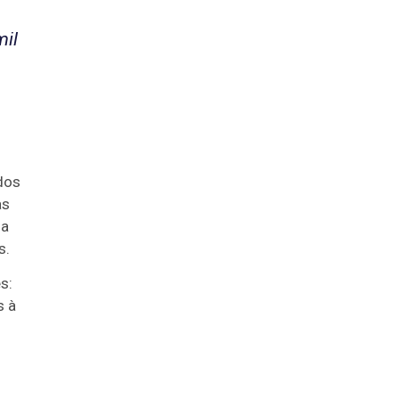
mil
dos
as
 a
s.
s:
s à