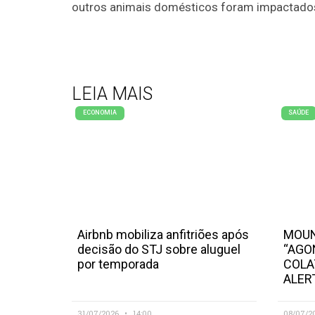
outros animais domésticos foram impactado
LEIA MAIS
ECONOMIA
SAÚDE
Airbnb mobiliza anfitriões após
MOUN
decisão do STJ sobre aluguel
“AGO
por temporada
COLA
ALER
31/07/2026
14:00
08/07/2