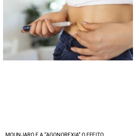
MOUNJARO E A “AGONOREXIA” O EFEITO