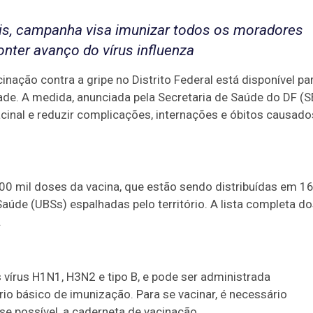
is, campanha visa imunizar todos os moradores
nter avanço do vírus influenza
cinação contra a gripe no Distrito Federal está disponível pa
dade. A medida, anunciada pela Secretaria de Saúde do DF (S
acinal e reduzir complicações, internações e óbitos causado
0 mil doses da vacina, que estão sendo distribuídas em 1
aúde (UBSs) espalhadas pelo território. A lista completa d
.
 vírus H1N1, H3N2 e tipo B, e pode ser administrada
io básico de imunização. Para se vacinar, é necessário
e possível, a caderneta de vacinação .