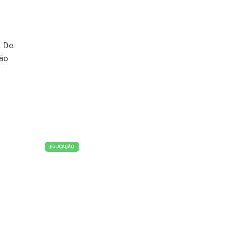
. De
ão
EDUCAÇÃO