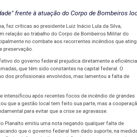
dade" frente à atuação do Corpo de Bombeiros lo
, fez críticas ao presidente Luiz Inácio Lula da Silva,
em relação ao trabalho do Corpo de Bombeiros Militar do
rincipalmente no combate aos recorrentes incêndios que atin
de preservação.
etivo do governo federal prejudica diretamente a eficiência
madas, que têm sido constantes na capital federal. O
 dos profissionais envolvidos, mas lamentou a falta de
 se intensificou após recentes focos de incêndio de grandes
ltou que a gestão local tem feito sua parte, mas a cooperaç
ndamental para evitar que a crise se agravasse.
 do Planalto emitiu uma nota negando qualquer falta de
acando que o governo federal tem dado suporte, na medid