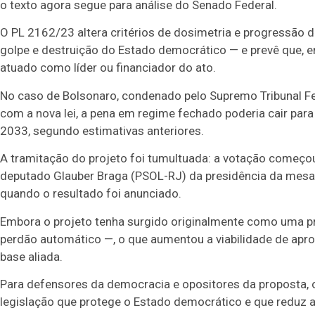
o texto agora segue para análise do Senado Federal.
O PL 2162/23 altera critérios de dosimetria e progressão 
golpe e destruição do Estado democrático — e prevê que, e
atuado como líder ou financiador do ato.
No caso de Bolsonaro, condenado pelo Supremo Tribunal Fed
com a nova lei, a pena em regime fechado poderia cair par
2033, segundo estimativas anteriores.
A tramitação do projeto foi tumultuada: a votação começou
deputado Glauber Braga (PSOL-RJ) da presidência da mesa, 
quando o resultado foi anunciado.
Embora o projeto tenha surgido originalmente como uma pro
perdão automático —, o que aumentou a viabilidade de aprov
base aliada.
Para defensores da democracia e opositores da proposta, o
legislação que protege o Estado democrático e que reduz a p