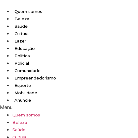
Ir
para
Quem somos
o
Beleza
conteúdo
Saúde
Cultura
Lazer
Educação
Política
Policial
Comunidade
Empreendedorismo
Esporte
Mobilidade
Anuncie
Menu
Quem somos
Beleza
Saúde
Cultura