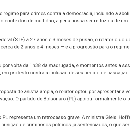
de regime para crimes contra a democracia, incluindo a ab
m contextos de multidão, a pena possa ser reduzida de um 
eral (STF) a 27 anos e 3 meses de prisão, o relatório do d
a cerca de 2 anos e 4 meses — e a progressão para o regime
 por volta da 1h38 da madrugada, e momentos antes a sessã
em protesto contra a inclusão de seu pedido de cassação n
posta de anistia ampla, o relator optou por apresentar a v
ação. O partido de Bolsonaro (PL) apoiou formalmente o tex
 PL representa um retrocesso grave. A ministra Gleisi Hof
unição de criminosos políticos já sentenciados, o que seria