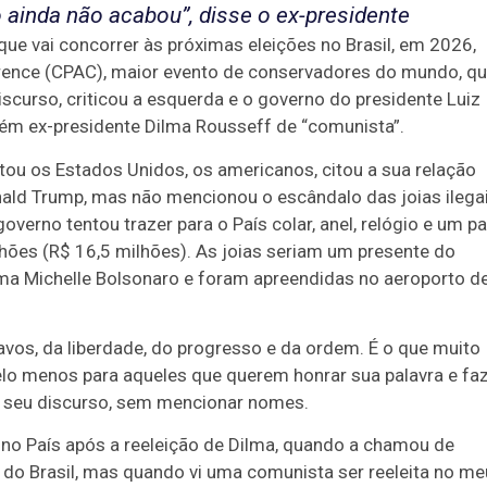
 ainda não acabou”, disse o ex-presidente
 que vai concorrer às próximas eleições no Brasil, em 2026,
ference (CPAC), maior evento de conservadores do mundo, q
curso, criticou a esquerda e o governo do presidente Luiz
ém ex-presidente Dilma Rousseff de “comunista”.
tou os Estados Unidos, os americanos, citou a sua relação
ald Trump, mas não mencionou o escândalo das joias ilegai
overno tentou trazer para o País colar, anel, relógio e um pa
hões (R$ 16,5 milhões). As joias seriam um presente do
ama Michelle Bolsonaro e foram apreendidas no aeroporto d
bravos, da liberdade, do progresso e da ordem. É o que muito
 pelo menos para aqueles que querem honrar sua palavra e fa
 o seu discurso, sem mencionar nomes.
s no País após a reeleição de Dilma, quando a chamou de
 do Brasil, mas quando vi uma comunista ser reeleita no m