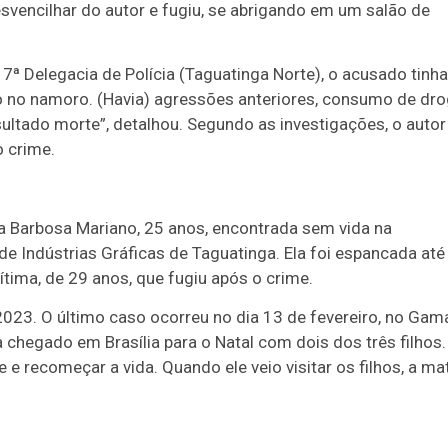
esvencilhar do autor e fugiu, se abrigando em um salão de
ª Delegacia de Polícia (Taguatinga Norte), o acusado tinha
ndo no namoro. (Havia) agressões anteriores, consumo de dr
ltado morte”, detalhou. Segundo as investigações, o autor
o crime.
a Barbosa Mariano, 25 anos, encontrada sem vida na
de Indústrias Gráficas de Taguatinga. Ela foi espancada até
ítima, de 29 anos, que fugiu após o crime.
2023. O último caso ocorreu no dia 13 de fevereiro, no Gam
 chegado em Brasília para o Natal com dois dos três filhos.
e recomeçar a vida. Quando ele veio visitar os filhos, a ma