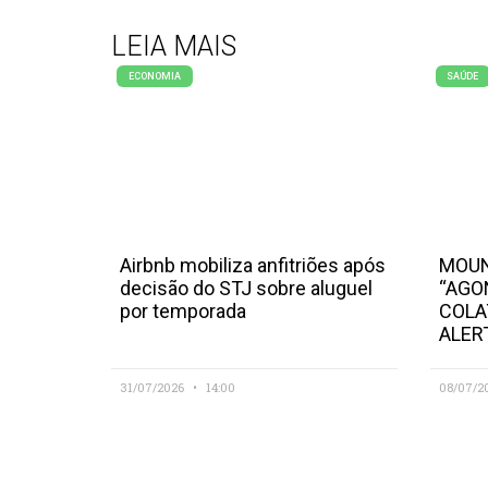
LEIA MAIS
ECONOMIA
SAÚDE
Airbnb mobiliza anfitriões após
MOUN
decisão do STJ sobre aluguel
“AGO
por temporada
COLA
ALER
31/07/2026
14:00
08/07/2