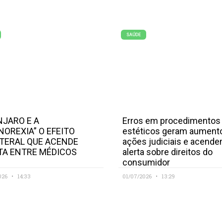
SAÚDE
JARO E A
Erros em procedimentos
NOREXIA” O EFEITO
estéticos geram aument
TERAL QUE ACENDE
ações judiciais e acend
TA ENTRE MÉDICOS
alerta sobre direitos do
consumidor
026
14:33
01/07/2026
13:29