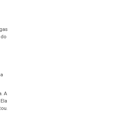
ogas
 do
 a
a. A
 Ela
tou.