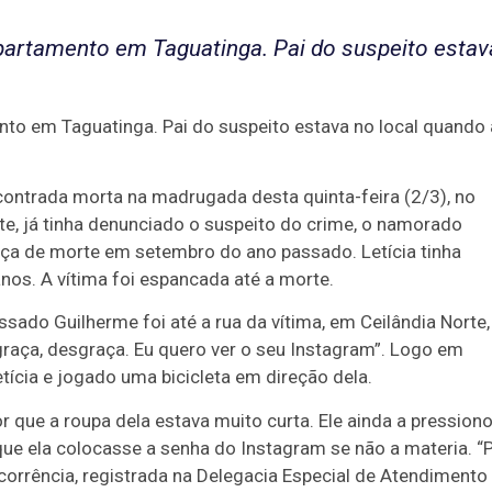
partamento em Taguatinga. Pai do suspeito estav
to em Taguatinga. Pai do suspeito estava no local quando 
contrada morta na madrugada desta quinta-feira (2/3), no
te, já tinha denunciado o suspeito do crime, o namorado
aça de morte em setembro do ano passado. Letícia tinha
nos. A vítima foi espancada até a morte.
ado Guilherme foi até a rua da vítima, em Ceilândia Norte,
graça, desgraça. Eu quero ver o seu Instagram”. Logo em
tícia e jogado uma bicicleta em direção dela.
or que a roupa dela estava muito curta. Ele ainda a pression
que ela colocasse a senha do Instagram se não a materia. “
corrência, registrada na Delegacia Especial de Atendimento