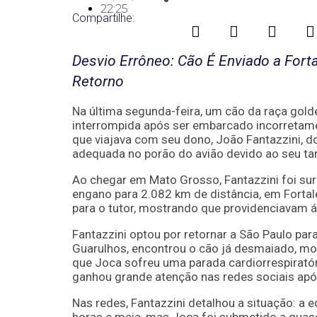
22:25
Compartilhe:
Desvio Errôneo: Cão É Enviado a For
Retorno
Na última segunda-feira, um cão da raça golde
interrompida após ser embarcado incorretame
que viajava com seu dono, João Fantazzini, d
adequada no porão do avião devido ao seu ta
Ao chegar em Mato Grosso, Fantazzini foi sur
engano para 2.082 km de distância, em Fortale
para o tutor, mostrando que providenciavam á
Fantazzini optou por retornar a São Paulo par
Guarulhos, encontrou o cão já desmaiado, mol
que Joca sofreu uma parada cardiorrespiratór
ganhou grande atenção nas redes sociais apó
Nas redes, Fantazzini detalhou a situação: a 