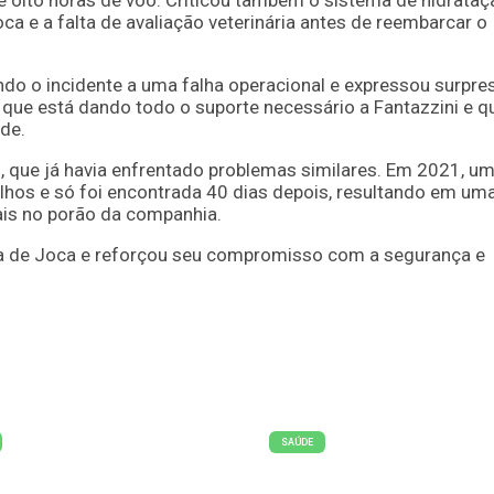
 oito horas de voo. Criticou também o sistema de hidrataç
 e a falta de avaliação veterinária antes de reembarcar o
ndo o incidente a uma falha operacional e expressou surpre
que está dando todo o suporte necessário a Fantazzini e q
de.
ol, que já havia enfrentado problemas similares. Em 2021, u
hos e só foi encontrada 40 dias depois, resultando em um
is no porão da companhia.
rda de Joca e reforçou seu compromisso com a segurança e
SAÚDE