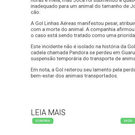
horas e meia, mas Joca foi submetido a quase
inadequado para um animal do tamanho de Joca
cão.
A Gol Linhas Aéreas manifestou pesar, atribui
com a morte do animal. A companhia afirmou 
o caso está sendo tratado como uma priorida
Este incidente não é isolado na história da G
cadela chamada Pandora se perdeu em Guarul
suspensão temporária do transporte de anima
Em nota, a Gol reiterou seu lamento pela pe
bem-estar dos animais transportados.
LEIA MAIS
ECONOMIA
SAÚDE