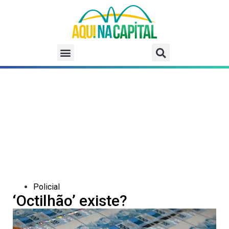
Policial
‘Octilhão’ existe?