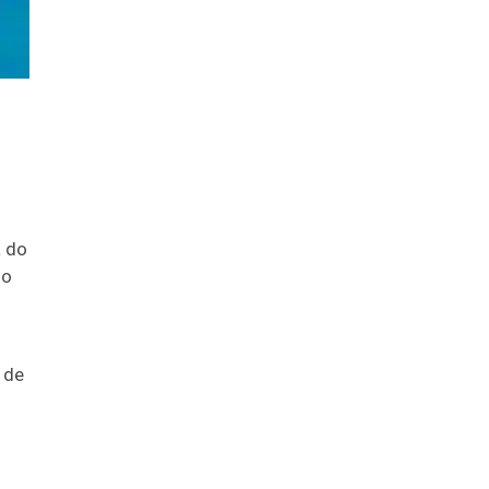
a do
do
 de
o