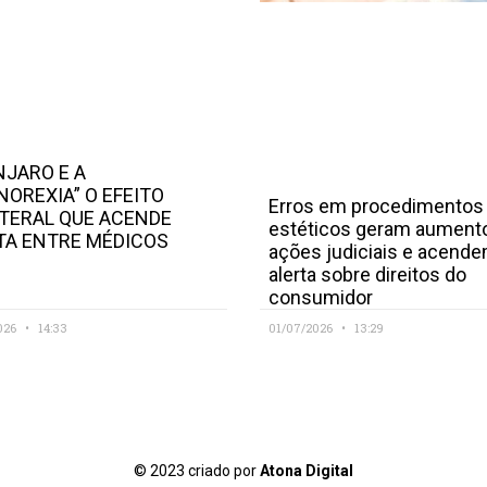
JARO E A
NOREXIA” O EFEITO
Erros em procedimentos
TERAL QUE ACENDE
estéticos geram aument
TA ENTRE MÉDICOS
ações judiciais e acend
alerta sobre direitos do
consumidor
026
14:33
01/07/2026
13:29
© 2023 criado por
Atona Digital