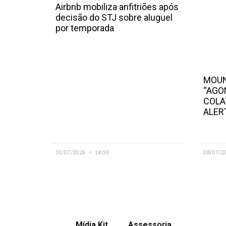
Airbnb mobiliza anfitriões após
decisão do STJ sobre aluguel
por temporada
MOUN
“AGO
COLA
ALER
31/07/2026
14:00
08/07/2
Mídia Kit
Assessoria