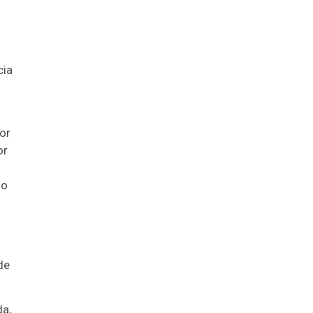
cia
or
or
so
de
da,