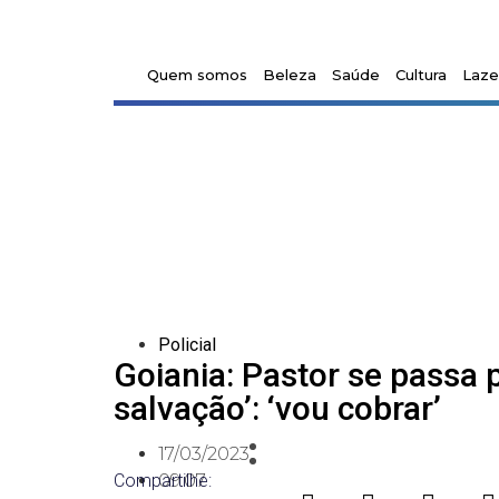
Quem somos
Beleza
Saúde
Cultura
Laze
Policial
Goiania: Pastor se passa p
salvação’: ‘vou cobrar’
17/03/2023
Compartilhe:
09:07