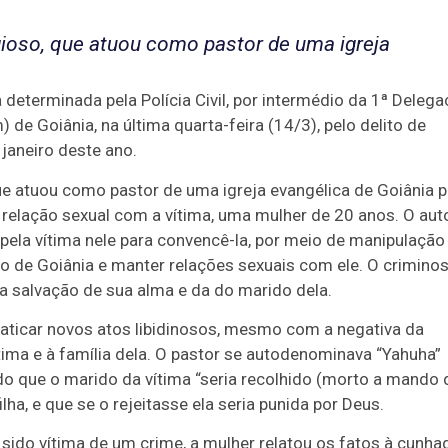
igioso, que atuou como pastor de uma igreja
determinada pela Polícia Civil, por intermédio da 1ª Delega
de Goiânia, na última quarta-feira (14/3), pelo delito de
janeiro deste ano.
que atuou como pastor de uma igreja evangélica de Goiânia p
er relação sexual com a vítima, uma mulher de 20 anos. O aut
pela vítima nele para convencê-la, por meio de manipulação
xo de Goiânia e manter relações sexuais com ele. O crimino
a a salvação de sua alma e da do marido dela.
aticar novos atos libidinosos, mesmo com a negativa da
ítima e à família dela. O pastor se autodenominava “Yahuha”
ndo que o marido da vítima “seria recolhido (morto a mando 
ilha, e que se o rejeitasse ela seria punida por Deus.
 sido vítima de um crime, a mulher relatou os fatos à cunha