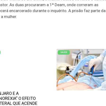
astor. As duas procuraram a 1ª Deam, onde correram as
cerá encarcerado durante o inquérito. A prisão faz parte da
 a mulher.
SAÚDE
JARO E A
NOREXIA” O EFEITO
TERAL QUE ACENDE