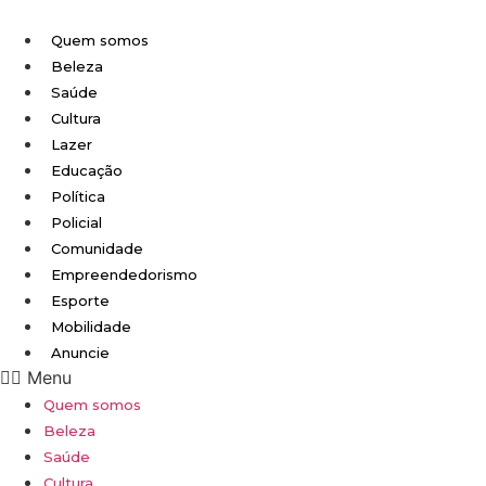
Ir
para
Quem somos
o
Beleza
conteúdo
Saúde
Cultura
Lazer
Educação
Política
Policial
Comunidade
Empreendedorismo
Esporte
Mobilidade
Anuncie
Menu
Quem somos
Beleza
Saúde
Cultura