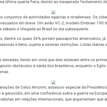
 na última quarta-feira, devido ao inesperado fechamento da
os conjuntos de autoridades egípcias e israelenses. Os ci
 evacuados em breve. Um avião VC-2, modelo Embraer 190 da
e sábado e chegada ao Brasil no dia subsequente.
, dentre os quais 36% portam passaportes americanos, já te
pessoas e bens, sujeita a severas restrições. Listas diári
as elevadas, tendo em vista que eles estavam entre os prime
posto obstáculos à saída dos brasileiros, enquanto o Egito
amas.
arações de Celso Amorim, assessor especial da Presidência
 à genocídio, em uma conferência sobre a guerra na Europa
pecialistas em relações internacionais, que argumentam qu