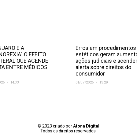
JARO E A
Erros em procedimentos
NOREXIA” O EFEITO
estéticos geram aument
TERAL QUE ACENDE
ações judiciais e acend
TA ENTRE MÉDICOS
alerta sobre direitos do
consumidor
026
14:33
01/07/2026
13:29
© 2023 criado por
Atona Digital
Todos os direitos reservados.