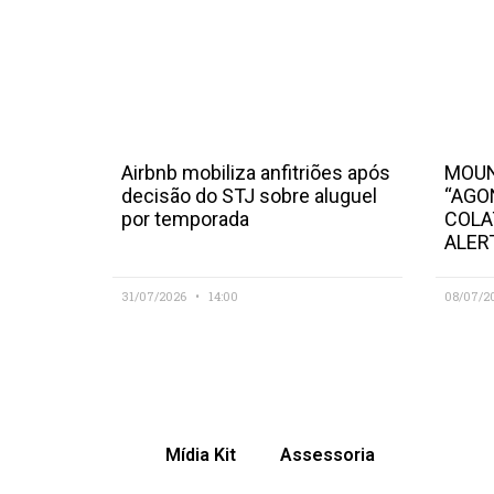
Airbnb mobiliza anfitriões após
MOUN
decisão do STJ sobre aluguel
“AGO
por temporada
COLA
ALER
31/07/2026
14:00
08/07/2
Mídia Kit
Assessoria