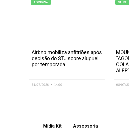
ECONOMIA
SAÚDE
Airbnb mobiliza anfitriões após
MOUN
decisão do STJ sobre aluguel
“AGO
por temporada
COLA
ALER
31/07/2026
14:00
08/07/2
Mídia Kit
Assessoria