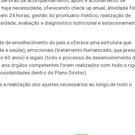
e servirão de acompanhamento, apoio e acionamento de
 haja necessidade, oferecendo check-up anual; atividade fís
gem 24 horas; gestão do prontuário médico; realização de
idade; avaliação e diagnóstico nutricional e estacionamen
ade de envelhecimento do país e oferece uma estrutura que
ade e saúde), emocionais (tratamento humanizado, que pres
s 60 anos) e legais (todo o processo de desenvolvimento 
to aos órgãos competentes foram realizados com todo o rig
ossibilidades dentro do Plano Diretor).
 a realização dos ajustes necessários ao longo de todo o