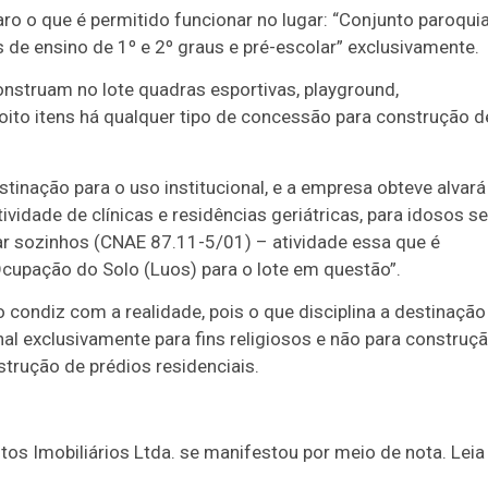
laro o que é permitido funcionar no lugar: “Conjunto paroquia
s de ensino de 1º e 2º graus e pré-escolar” exclusivamente.
onstruam no lote quadras esportivas, playground,
ito itens há qualquer tipo de concessão para construção d
tinação para o uso institucional, e a empresa obteve alvará
vidade de clínicas e residências geriátricas, para idosos s
r sozinhos (CNAE 87.11-5/01) – atividade essa que é
cupação do Solo (Luos) para o lote em questão”.
condiz com a realidade, pois o que disciplina a destinação
nal exclusivamente para fins religiosos e não para construç
strução de prédios residenciais.
s Imobiliários Ltda. se manifestou por meio de nota. Leia