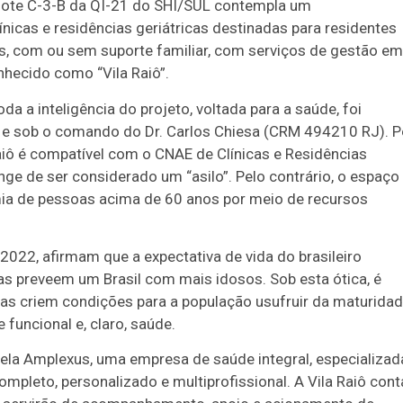
 lote C-3-B da QI-21 do SHI/SUL contempla um
nicas e residências geriátricas destinadas para residentes
nos, com ou sem suporte familiar, com serviços de gestão em
nhecido como “Vila Raiô”.
oda a inteligência do projeto, voltada para a saúde, foi
e e sob o comando do Dr. Carlos Chiesa (CRM 494210 RJ). P
aiô é compatível com o CNAE de Clínicas e Residências
nge de ser considerado um “asilo”. Pelo contrário, o espaço
mia de pessoas acima de 60 anos por meio de recursos
022, afirmam que a expectativa de vida do brasileiro
s preveem um Brasil com mais idosos. Sob esta ótica, é
adas criem condições para a população usufruir da maturida
funcional e, claro, saúde.
 pela Amplexus, uma empresa de saúde integral, especializad
mpleto, personalizado e multiprofissional. A Vila Raiô cont