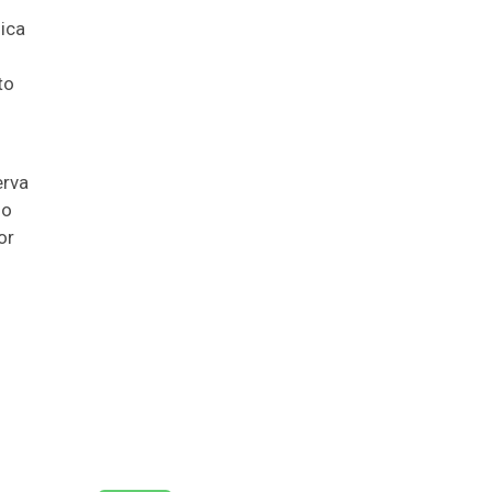
ica
to
erva
do
or