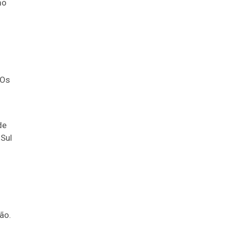
mo
 Os
de
 Sul
ão.