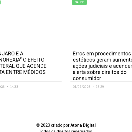
SAÚDE
JARO E A
Erros em procedimentos
NOREXIA” O EFEITO
estéticos geram aument
TERAL QUE ACENDE
ações judiciais e acend
TA ENTRE MÉDICOS
alerta sobre direitos do
consumidor
026
14:33
01/07/2026
13:29
© 2023 criado por
Atona Digital
Todos os direitos reservados.