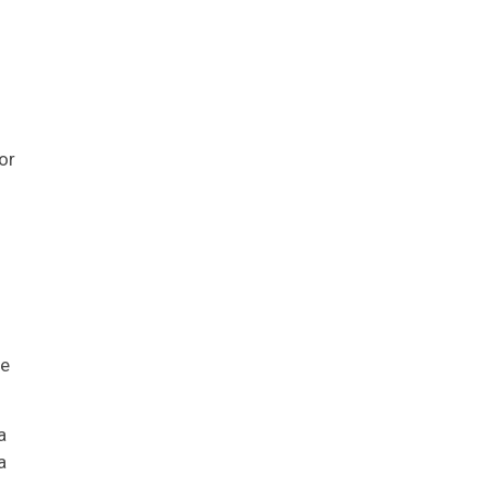
or
de
a
a