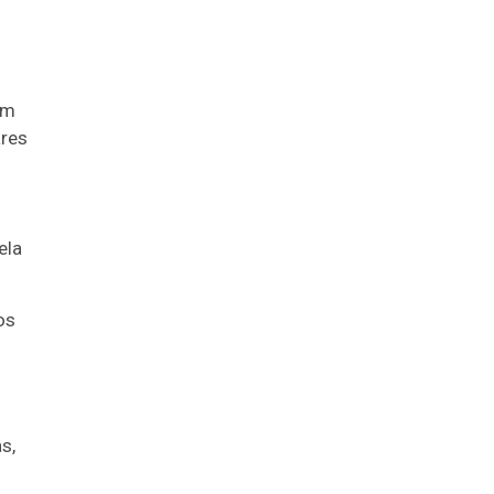
em
ares
ela
os
s,