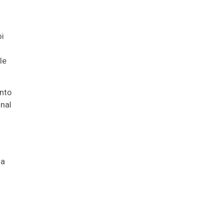
i
le
ento
nal
da