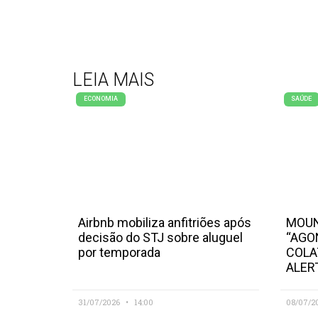
LEIA MAIS
ECONOMIA
SAÚDE
Airbnb mobiliza anfitriões após
MOUN
decisão do STJ sobre aluguel
“AGO
por temporada
COLA
ALER
31/07/2026
14:00
08/07/2