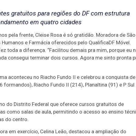
tes gratuitos para regiões do DF com estrutura
 andamento em quatro cidades
os pela frente, Cleise Rosa é só gratidão. Moradora de São
s Humanos e Farmácia oferecidos pelo QualificaDF Móvel.
fez toda a diferença. “Facilitou demais pra mim, porque eu 
inda consegui terminar dois cursos. Agora me sinto pronta p
ama aconteceu no Riacho Fundo II e celebrou a conquista de
formandos), Riacho Fundo II (214), Planaltina (91) e P Sul
no do Distrito Federal que oferece cursos gratuitos de
as como salas de aula, permitindo o acesso ao ensino técn
as do centro.
ora em exercício, Celina Leão, destacou a ampliação do