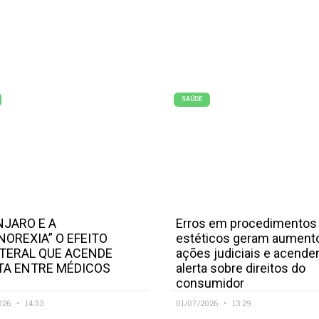
SAÚDE
JARO E A
Erros em procedimentos
NOREXIA” O EFEITO
estéticos geram aument
TERAL QUE ACENDE
ações judiciais e acend
TA ENTRE MÉDICOS
alerta sobre direitos do
consumidor
026
14:33
01/07/2026
13:29