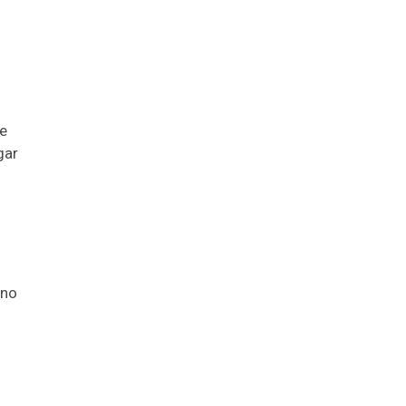
je
gar
 no