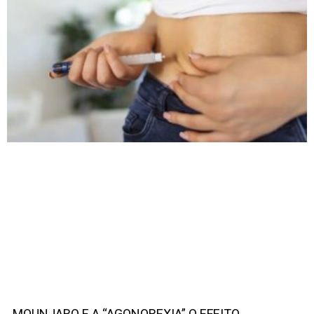
MOUNJARO E A “AGONOREXIA” O EFEITO