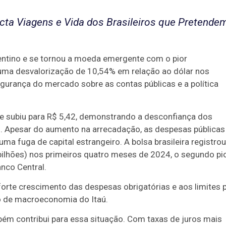
ta Viagens e Vida dos Brasileiros que Pretende
gentino e se tornou a moeda emergente com o pior
uma desvalorização de 10,54% em relação ao dólar nos
egurança do mercado sobre as contas públicas e a política
5 e subiu para R$ 5,42, demonstrando a desconfiança dos
sil. Apesar do aumento na arrecadação, as despesas públicas
ma fuga de capital estrangeiro. A bolsa brasileira registrou
bilhões) nos primeiros quatro meses de 2024, o segundo pi
nco Central.
forte crescimento das despesas obrigatórias e aos limites 
io de macroeconomia do Itaú.
ém contribui para essa situação. Com taxas de juros mais