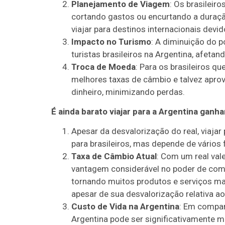
Planejamento de Viagem
: Os brasileir
cortando gastos ou encurtando a duraç
viajar para destinos internacionais devi
Impacto no Turismo
: A diminuição do 
turistas brasileiros na Argentina, afeta
Troca de Moeda
: Para os brasileiros qu
melhores taxas de câmbio e talvez apro
dinheiro, minimizando perdas.
É ainda barato viajar para a Argentina ganh
Apesar da desvalorização do real, viaj
para brasileiros, mas depende de vários 
Taxa de Câmbio Atual
: Com um real va
vantagem considerável no poder de compr
tornando muitos produtos e serviços mai
apesar de sua desvalorização relativa ao
Custo de Vida na Argentina
: Em compar
Argentina pode ser significativamente m