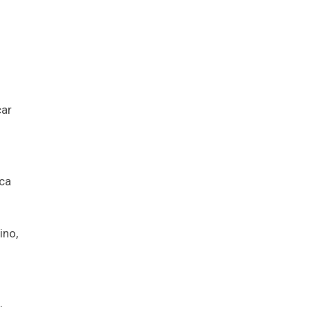
car
ica
ino,
.