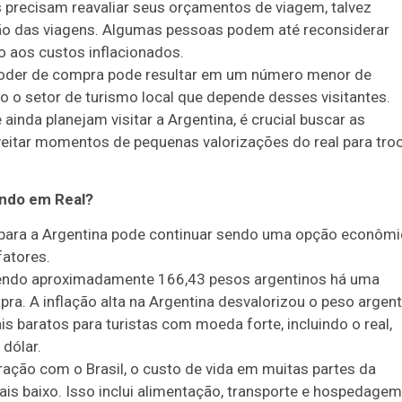
os precisam reavaliar seus orçamentos de viagem, talvez
ão das viagens. Algumas pessoas podem até reconsiderar
do aos custos inflacionados.
poder de compra pode resultar em um número menor de
ndo o setor de turismo local que depende desses visitantes.
e ainda planejam visitar a Argentina, é crucial buscar as
veitar momentos de pequenas valorizações do real para tro
ando em Real?
ar para a Argentina pode continuar sendo uma opção econôm
fatores.
lendo aproximadamente 166,43 pesos argentinos há uma
a. A inflação alta na Argentina desvalorizou o peso argent
s baratos para turistas com moeda forte, incluindo o real,
 dólar.
ação com o Brasil, o custo de vida em muitas partes da
ais baixo. Isso inclui alimentação, transporte e hospedagem