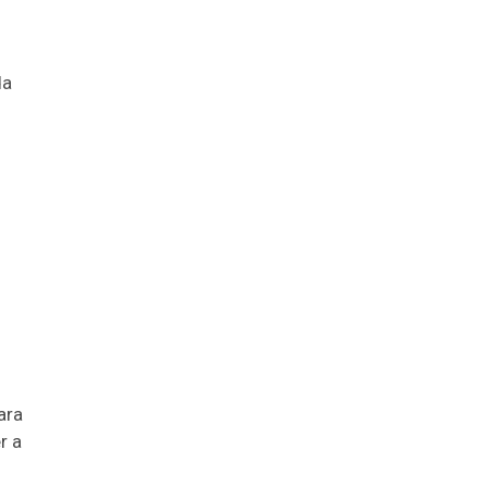
da
ara
r a