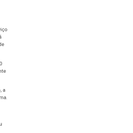
e
viço
ã
de
0
nte
, a
lma.
u