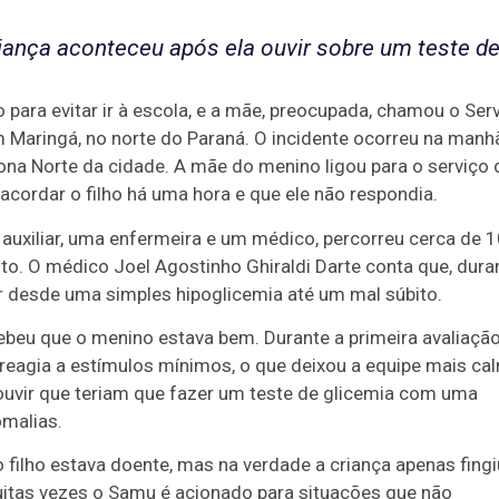
riança aconteceu após ela ouvir sobre um teste d
para evitar ir à escola, e a mãe, preocupada, chamou o Ser
Maringá, no norte do Paraná. O incidente ocorreu na manh
Zona Norte da cidade. A mãe do menino ligou para o serviço 
cordar o filho há uma hora e que ele não respondia.
xiliar, uma enfermeira e um médico, percorreu cerca de 1
to. O médico Joel Agostinho Ghiraldi Darte conta que, dura
er desde uma simples hipoglicemia até um mal súbito.
beu que o menino estava bem. Durante a primeira avaliação
 reagia a estímulos mínimos, o que deixou a equipe mais ca
ouvir que teriam que fazer um teste de glicemia com uma
omalias.
 filho estava doente, mas na verdade a criança apenas fingi
itas vezes o Samu é acionado para situações que não