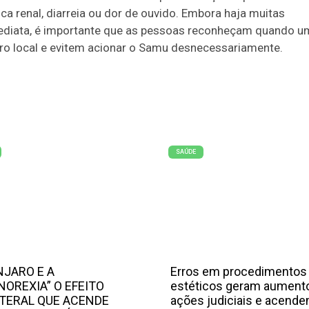
a renal, diarreia ou dor de ouvido. Embora haja muitas
ediata, é importante que as pessoas reconheçam quando u
ro local e evitem acionar o Samu desnecessariamente.
SAÚDE
JARO E A
Erros em procedimentos
NOREXIA” O EFEITO
estéticos geram aument
TERAL QUE ACENDE
ações judiciais e acend