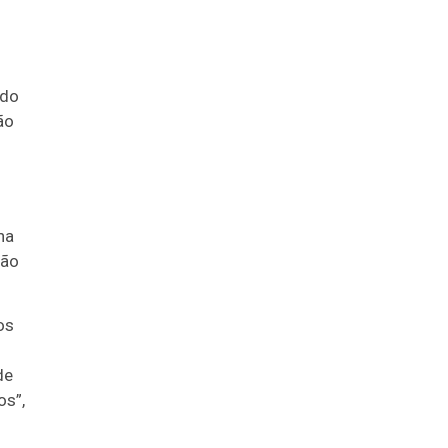
 do
ão
na
rão
os
de
os”,