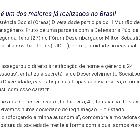
é um dos maiores já realizados no Brasil
tência Social (Creas) Diversidade participa do II Mutirão de
nsgênero. Fruto de uma parceria com a Defensoria Pública
 segunda-feira (27) no Fórum Desembargador Milton Sebasti
ederal e dos Territórios(TJDFT), com gratuidade processual
segurou o direito à retificação de nome e gênero a 24
essoas”, enfatiza a secretária de Desenvolvimento Social, A
 Diversidade, caso atinja ou ultrapasse essa marca, o muti
sil com esse caráter.
 atua no terceiro setor, Lu Ferreira, 41, tentava há dois an
 e vivemos numa sociedade de legitimação. É o Estado
 e reforçando a minha autonomia”, comemora a moradora 
postura da sociedade frente à forma com a qual somos vist