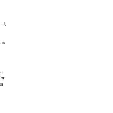
iat,
ros.
s,
lor
si
.