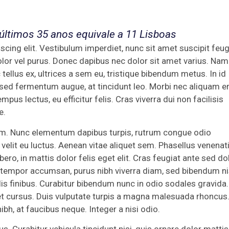
últimos 35 anos equivale a 11 Lisboas
cing elit. Vestibulum imperdiet, nunc sit amet suscipit feug
olor vel purus. Donec dapibus nec dolor sit amet varius. Nam
tellus ex, ultrices a sem eu, tristique bibendum metus. In id
as sed fermentum augue, at tincidunt leo. Morbi nec aliquam e
pus lectus, eu efficitur felis. Cras viverra dui non facilisis
e.
nim. Nunc elementum dapibus turpis, rutrum congue odio
elit eu luctus. Aenean vitae aliquet sem. Phasellus venenati
bero, in mattis dolor felis eget elit. Cras feugiat ante sed do
 tempor accumsan, purus nibh viverra diam, sed bibendum ni
lis finibus. Curabitur bibendum nunc in odio sodales gravida.
et cursus. Duis vulputate turpis a magna malesuada rhoncus
bh, at faucibus neque. Integer a nisi odio.
us. Curabitur vehicula tincidunt nisi, quis ornare dolor mattis