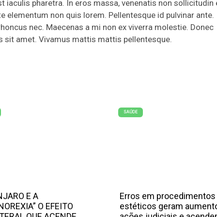
st iaculis pharetra. In eros massa, venenatis non sollicitudin 
ate elementum non quis lorem. Pellentesque id pulvinar ante.
 rhoncus nec. Maecenas a mi non ex viverra molestie. Donec
s sit amet. Vivamus mattis mattis pellentesque.
SAÚDE
JARO E A
Erros em procedimentos
NOREXIA” O EFEITO
estéticos geram aument
TERAL QUE ACENDE
ações judiciais e acend