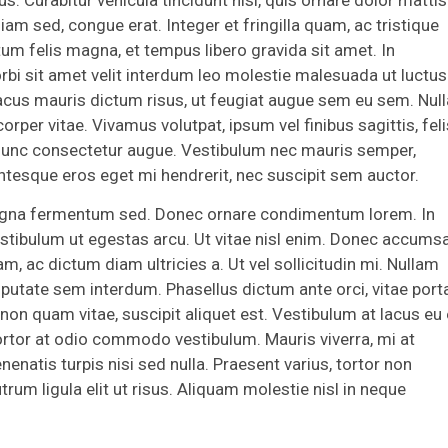
am sed, congue erat. Integer et fringilla quam, ac tristique
tum felis magna, et tempus libero gravida sit amet. In
rbi sit amet velit interdum leo molestie malesuada ut luctus
, lacus mauris dictum risus, ut feugiat augue sem eu sem. Nul
per vitae. Vivamus volutpat, ipsum vel finibus sagittis, feli
nunc consectetur augue. Vestibulum nec mauris semper,
entesque eros eget mi hendrerit, nec suscipit sem auctor.
 magna fermentum sed. Donec ornare condimentum lorem. In
Vestibulum ut egestas arcu. Ut vitae nisl enim. Donec accums
, ac dictum diam ultricies a. Ut vel sollicitudin mi. Nullam
utate sem interdum. Phasellus dictum ante orci, vitae port
non quam vitae, suscipit aliquet est. Vestibulum at lacus eu e
 tortor at odio commodo vestibulum. Mauris viverra, mi at
enenatis turpis nisi sed nulla. Praesent varius, tortor non
trum ligula elit ut risus. Aliquam molestie nisl in neque