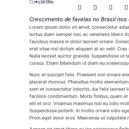
Compartilhe:
19:04
Crescimento de favelas no Brasil nos 
Lorem ipsum dolor sit amet, consectetur adipis
lectus diam semper nisi, ac venenatis libero d
faucibus massa in dolor laoreet ornare. Donec 
erat vitae nisl dictum aliquam at ac velit. Cr
Nulla laoreet auctor gravida. Suspendisse ut tem
cursus. Etiam bibendum id diam eu scelerisqu
Nunc et suscipit felis. Praesent non ornare e
placerat rhoncus. Phasellus mollis elementum v
sem et consectetur lobortis, dui felis laoreet li
facilisis condimentum. Morbi finibus, quam et
elit et orci. Vivamus maximus nisl eu odio mol
Suspendisse potenti. In mollis ornare odio eg
Proin eget dolor eros. Maecenas ut vulputate ni
Aenean sit amet libero eu leo scelerisque finib