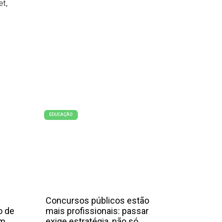
et,
EDUCAÇÃO
Concursos públicos estão
o de
mais profissionais: passar
em
exige estratégia, não só