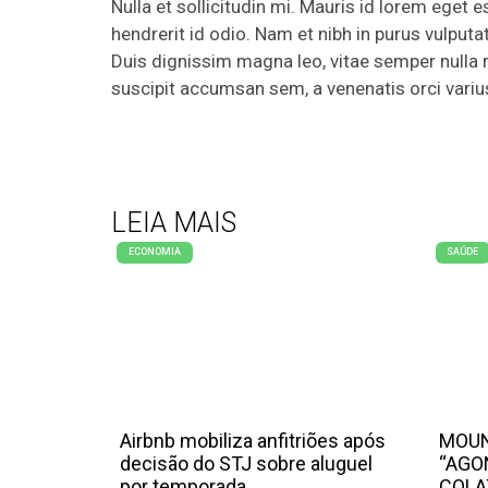
Nulla et sollicitudin mi. Mauris id lorem eget e
hendrerit id odio. Nam et nibh in purus vulput
Duis dignissim magna leo, vitae semper nulla
suscipit accumsan sem, a venenatis orci variu
LEIA MAIS
ECONOMIA
SAÚDE
Airbnb mobiliza anfitriões após
MOUN
decisão do STJ sobre aluguel
“AGO
por temporada
COLA