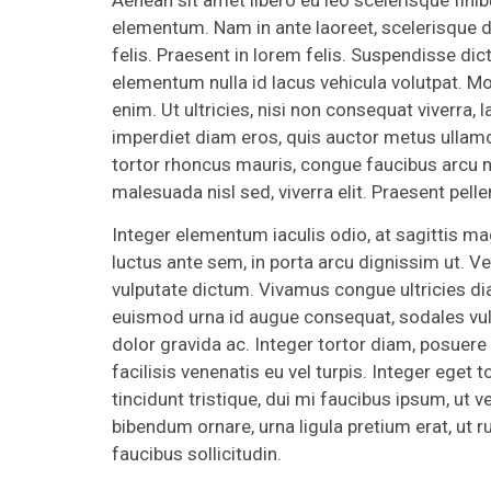
elementum. Nam in ante laoreet, scelerisque di
felis. Praesent in lorem felis. Suspendisse dic
elementum nulla id lacus vehicula volutpat. Mo
enim. Ut ultricies, nisi non consequat viverra
imperdiet diam eros, quis auctor metus ullamcor
tortor rhoncus mauris, congue faucibus arcu 
malesuada nisl sed, viverra elit. Praesent pell
Integer elementum iaculis odio, at sagittis
luctus ante sem, in porta arcu dignissim ut. 
vulputate dictum. Vivamus congue ultricies diam
euismod urna id augue consequat, sodales vulp
dolor gravida ac. Integer tortor diam, posuere 
facilisis venenatis eu vel turpis. Integer eget
tincidunt tristique, dui mi faucibus ipsum, ut v
bibendum ornare, urna ligula pretium erat, ut ru
faucibus sollicitudin.