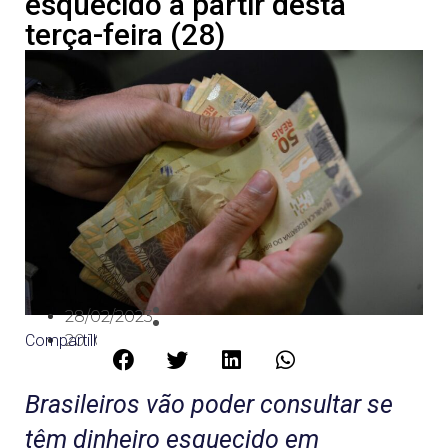
esquecido a partir desta
terça-feira (28)
28/02/2023
Compartilhe:
20:10
Brasileiros vão poder consultar se
têm dinheiro esquecido em