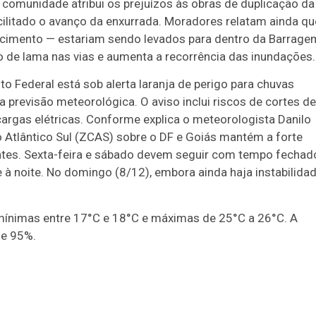
A comunidade atribui os prejuízos às obras de duplicação da
acilitado o avanço da enxurrada. Moradores relatam ainda qu
e cimento — estariam sendo levados para dentro da Barrage
o de lama nas vias e aumenta a recorrência das inundações.
to Federal está sob alerta laranja de perigo para chuvas
a previsão meteorológica. O aviso inclui riscos de cortes de
argas elétricas. Conforme explica o meteorologista Danilo
 Atlântico Sul (ZCAS) sobre o DF e Goiás mantém a forte
ntes. Sexta-feira e sábado devem seguir com tempo fechad
e à noite. No domingo (8/12), embora ainda haja instabilidad
nimas entre 17°C e 18°C e máximas de 25°C a 26°C. A
 e 95%.