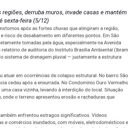
 regiões, derruba muros, invade casas e mantém
é sexta-feira (5/12)
ranstornos após as fortes chuvas que atingiram a região,
 risco de desabamento em diferentes pontos. Em São
letamente tomadas pela água, especialmente na Avenida
latório de auditoria do Instituto Brasília Ambiental (Ibram
do sistema de drenagem pluvial — justamente a estrutura
atuar em ocorrências de colapso estrutural. No bairro São
ncia cedeu após a enxurrada. No Condomínio Ouro Vermelho
a casa vizinha, levando à interdição do local. Situação
, onde o terreno apresentou erosão e rachaduras que
, também enfrentou estragos significativos. Vídeos
s e comércios inundados, com móveis, eletrodomésticos 