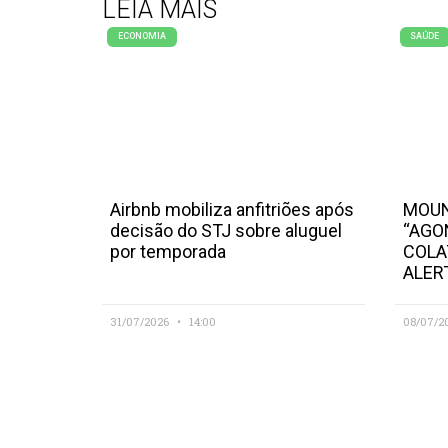
LEIA MAIS
ECONOMIA
SAÚDE
Airbnb mobiliza anfitriões após
MOUN
decisão do STJ sobre aluguel
“AGO
por temporada
COLA
ALER
31/07/2026
14:00
08/07/2