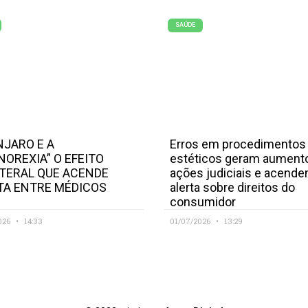
SAÚDE
JARO E A
Erros em procedimentos
NOREXIA” O EFEITO
estéticos geram aument
TERAL QUE ACENDE
ações judiciais e acend
TA ENTRE MÉDICOS
alerta sobre direitos do
consumidor
026
14:33
01/07/2026
13:29